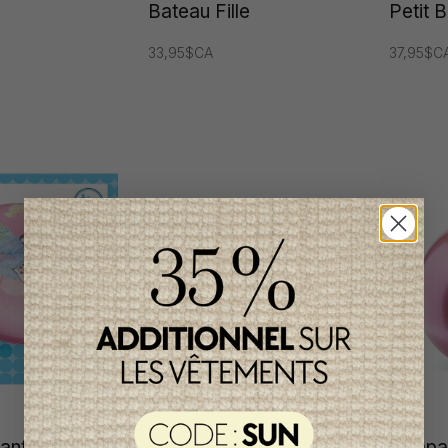
Bateau Fille
Petit 
33,95$CA
37,95$C
lant Djeco
Corde à Sauter Skipping
Jumpa