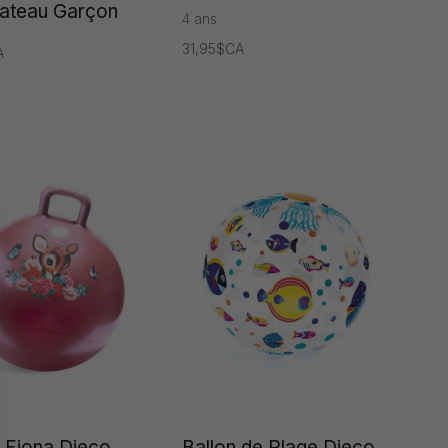
Bateau Garçon
4 ans
31,95$CA
A
 Fiona Djeco
Ballon de Plage Djeco