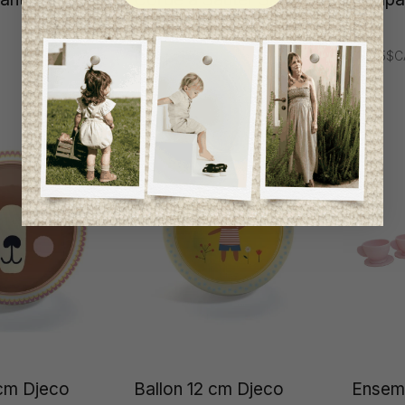
Lea Djeco
6 ans
28,95$C
17,95$CA
 cm Djeco
Ballon 12 cm Djeco
Ensem