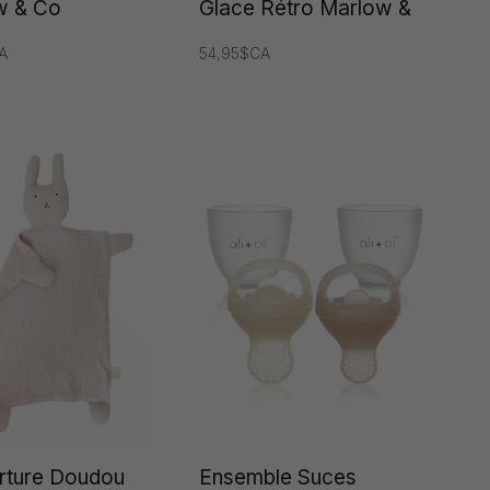
w & Co
Glace Rétro Marlow &
Co
A
54,95$CA
rture Doudou
Ensemble Suces