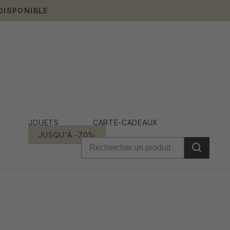
DISPONIBLE
JOUETS
CARTE-CADEAUX
JUSQU'À -70%