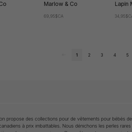
 Co
Marlow & Co
Lapin 
69,95$CA
34,95$C
1
2
3
4
5
llon propose des collections pour de vêtements pour bébés de
anadiens à prix imbattables. Nous dénichons les perles rares