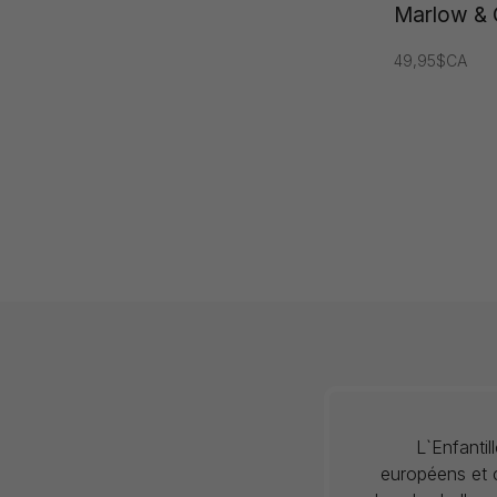
Marlow &
49,95$CA
L`Enfanti
européens et c