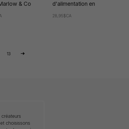
Marlow & Co
d'alimentation en
Silicone Ali+Oli
A
28,95$CA
13
 créateurs
 et choisissons