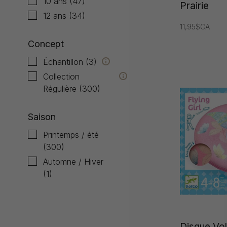
10 ans
(47)
Prairie
12 ans
(34)
11,95$CA
Concept
Échantillon
(3)
Collection
Régulière
(300)
Saison
Printemps / été
(300)
Automne / Hiver
(1)
Disque Vo