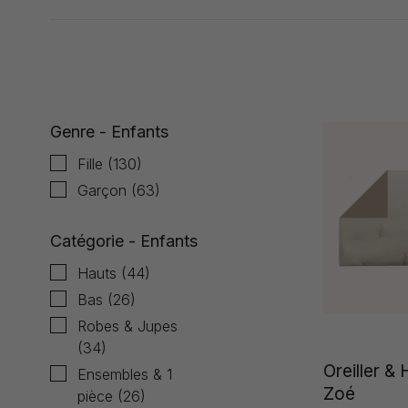
Affiche 1 - 24 de 306
Genre - Enfants
Fille
(130)
Garçon
(63)
Catégorie - Enfants
Hauts
(44)
Bas
(26)
Robes & Jupes
(34)
Oreiller &
Ensembles & 1
Zoé
pièce
(26)