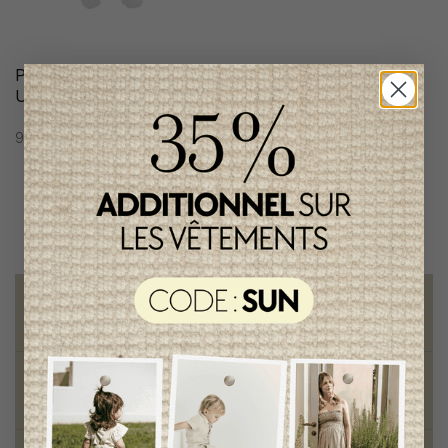
Pyjama Pureté de Bébé
Couverture Pureté de
Unisexe
Bébé Unisexe
98,95$CA
74,95$CA
Livraison gratuite
sur toute commande de 100 $ et plus
Vêtements chics et tendances
pour mamans et enfants