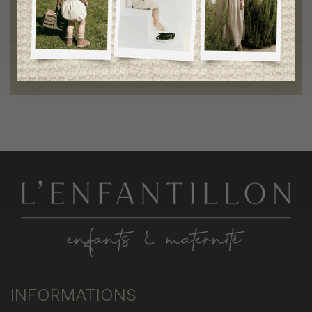
Style et élégance
qualité remarquable
Fondation des étoiles
fiers de collaborer à une bonne cause
INFORMATIONS