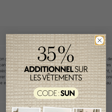
llon propose des collections pour de vêtements pour bébés de
anadiens à prix imbattables. Nous dénichons les perles rares
 pièces de saisons en saisons. Si un vêtement vous convient,
rer car la plupart du temps, les articles offerts ne sont dispon
lle et en un seul exemplaire. Profitez de la livraison gratuite 
tout achat de 100$ et plus avant taxes.