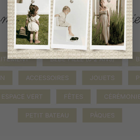
ACCÈS RAPIDE
magasinez par catégorie
AITEMENT
BÉBÉ FILLE (0-2 ANS)
B
ON
ACCESSOIRES
JOUETS
P
ESPACE VERT
FÊTES
CÉRÉMONI
PETIT BATEAU
PÂQUES