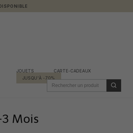
DISPONIBLE
JOUETS
CARTE-CADEAUX
JUSQU'À -70%
-3 Mois