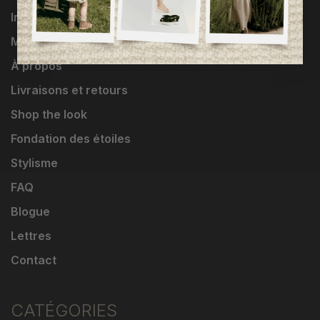
Influenceuses
Marques
À propos
Livraisons et retours
Shop the look
Fondation des étoiles
Stylisme
FAQ
Blogue
Lettres
Contact
CATÉGORIES