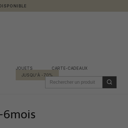
DISPONIBLE
JOUETS
CARTE-CADEAUX
JUSQU'À -70%
3-6mois