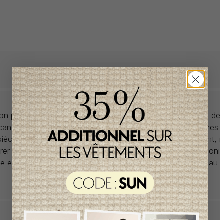
llon propose des collections pour de vêtements pour bébés de
anadiens à prix imbattables. Nous dénichons les perles rares
 pièces de saisons en saisons. Si un vêtement vous convient,
rer car la plupart du temps, les articles offerts ne sont dispon
lle et en un seul exemplaire. Profitez de la livraison gratuite 
tout achat de 100$ et plus avant taxes.