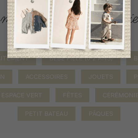
ACCÈS RAPIDE
magasinez par catégorie
AITEMENT
BÉBÉ FILLE (0-2 ANS)
B
ON
ACCESSOIRES
JOUETS
P
ESPACE VERT
FÊTES
CÉRÉMONI
PETIT BATEAU
PÂQUES