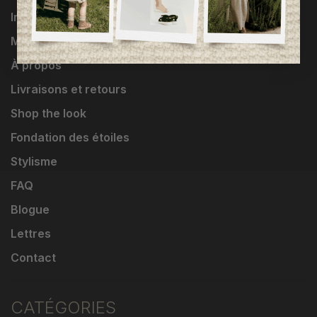
Influenceuses
Marques
À propos
Livraisons et retours
Shop the look
Fondation des étoiles
Stylisme
FAQ
Blogue
Lettres
Contact
CATÉGORIES