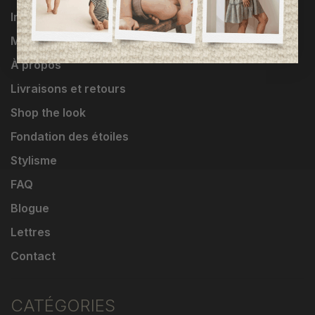
Influenceuses
Marques
À propos
Livraisons et retours
Shop the look
Fondation des étoiles
Stylisme
FAQ
Blogue
Lettres
Contact
CATÉGORIES