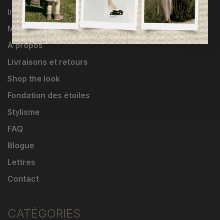
Influenceuses
Marques
À propos
Livraisons et retours
Shop the look
Fondation des étoiles
Stylisme
FAQ
Blogue
Lettres
Contact
CATÉGORIES