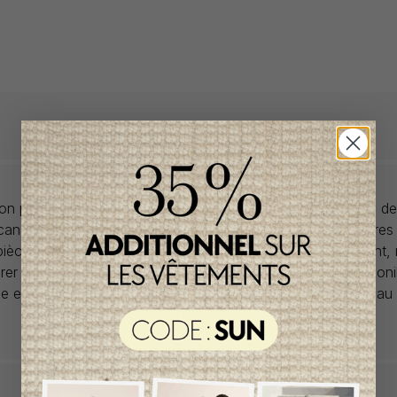
llon propose des collections pour de vêtements pour bébés de
anadiens à prix imbattables. Nous dénichons les perles rares
 pièces de saisons en saisons. Si un vêtement vous convient,
rer car la plupart du temps, les articles offerts ne sont dispon
lle et en un seul exemplaire. Profitez de la livraison gratuite 
tout achat de 100$ et plus avant taxes.