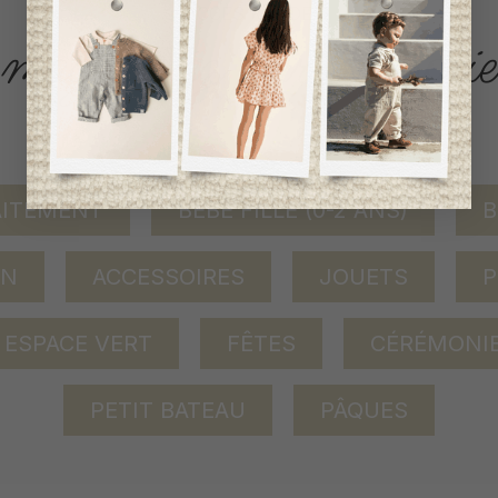
ACCÈS RAPIDE
magasinez par catégorie
AITEMENT
BÉBÉ FILLE (0-2 ANS)
B
ON
ACCESSOIRES
JOUETS
P
ESPACE VERT
FÊTES
CÉRÉMONI
PETIT BATEAU
PÂQUES