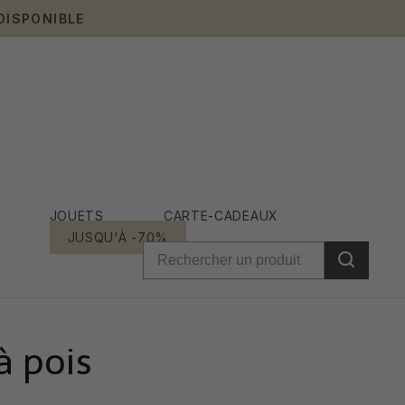
DISPONIBLE
JOUETS
CARTE-CADEAUX
JUSQU'À -70%
à pois