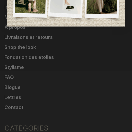
Influenceuses
Marques
À propos
Livraisons et retours
Shop the look
Fondation des étoiles
Stylisme
FAQ
Blogue
Lettres
Contact
CATÉGORIES