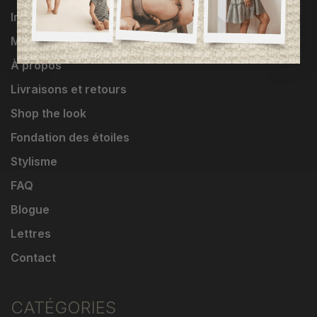
Influenceuses
Marques
À propos
Livraisons et retours
Shop the look
Fondation des étoiles
Stylisme
FAQ
Blogue
Lettres
Contact
CATÉGORIES