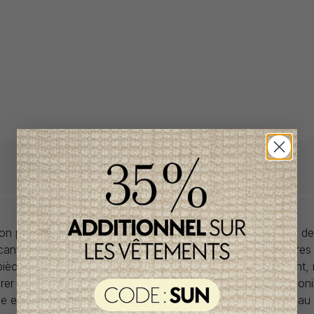
llon propose des collections pour de vêtements pour bébés de
anadiens à prix imbattables. Nous dénichons les perles rares
 pièces de saisons en saisons. Si un vêtement vous convient,
rer car la plupart du temps, les articles offerts ne sont dispon
lle et en un seul exemplaire. Profitez de la livraison gratuite 