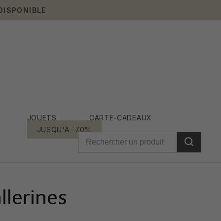
DISPONIBLE
JOUETS
CARTE-CADEAUX
JUSQU'À -70%
llerines