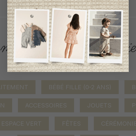
tout achat de 100$ et plus avant taxes.
ACCÈS RAPIDE
magasinez par catégorie
AITEMENT
BÉBÉ FILLE (0-2 ANS)
B
ON
ACCESSOIRES
JOUETS
P
ESPACE VERT
FÊTES
CÉRÉMONI