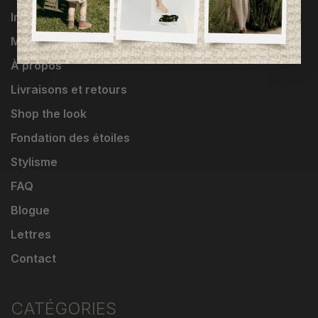
Influenceuses
Marques
À propos
Livraisons et retours
Shop the look
Fondation des étoiles
Stylisme
FAQ
Blogue
Lettres
Contact
CATÉGORIES