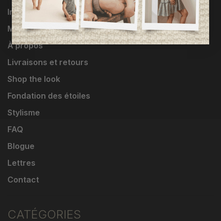
Influenceuses
Marques
À propos
Livraisons et retours
Shop the look
Fondation des étoiles
Stylisme
FAQ
Blogue
Lettres
Contact
CATÉGORIES