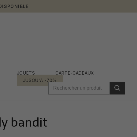
DISPONIBLE
JOUETS
CARTE-CADEAUX
JUSQU'À -70%
ly bandit