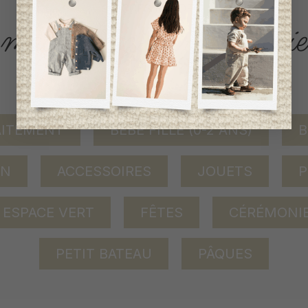
ACCÈS RAPIDE
magasinez par catégorie
AITEMENT
BÉBÉ FILLE (0-2 ANS)
B
ON
ACCESSOIRES
JOUETS
P
ESPACE VERT
FÊTES
CÉRÉMONI
PETIT BATEAU
PÂQUES