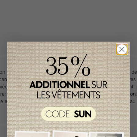
llon propose des collections pour de vêtements pour bébés de
anadiens à prix imbattables. Nous dénichons les perles rares
 pièces de saisons en saisons. Si un vêtement vous convient,
rer car la plupart du temps, les articles offerts ne sont dispon
lle et en un seul exemplaire. Profitez de la livraison gratuite 
tout achat de 100$ et plus avant taxes.