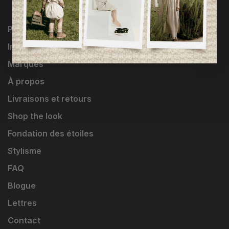
Programme Loyauté
Influenceuses
Marques
À propos
Livraisons et retours
Shop the look
Fondation des étoiles
Stylisme
FAQ
Blogue
Lettres
Contact