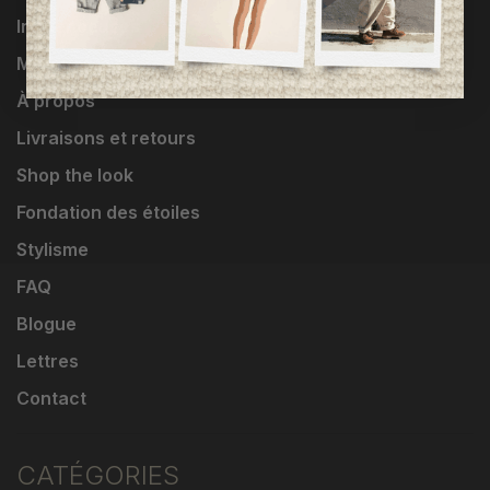
Influenceuses
Marques
À propos
Livraisons et retours
Shop the look
Fondation des étoiles
Stylisme
FAQ
Blogue
Lettres
Contact
CATÉGORIES