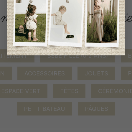
ACCÈS RAPIDE
magasinez par catégorie
AITEMENT
BÉBÉ FILLE (0-2 ANS)
B
ON
ACCESSOIRES
JOUETS
P
ESPACE VERT
FÊTES
CÉRÉMONI
PETIT BATEAU
PÂQUES