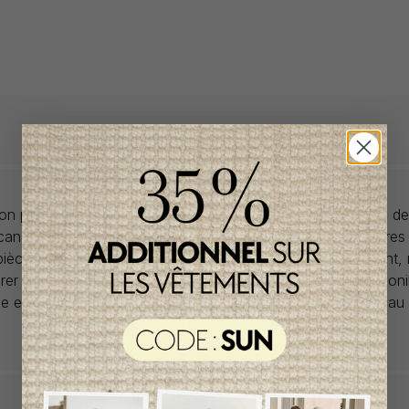
llon propose des collections pour de vêtements pour bébés de
anadiens à prix imbattables. Nous dénichons les perles rares
 pièces de saisons en saisons. Si un vêtement vous convient,
rer car la plupart du temps, les articles offerts ne sont dispon
lle et en un seul exemplaire. Profitez de la livraison gratuite 
tout achat de 100$ et plus avant taxes.