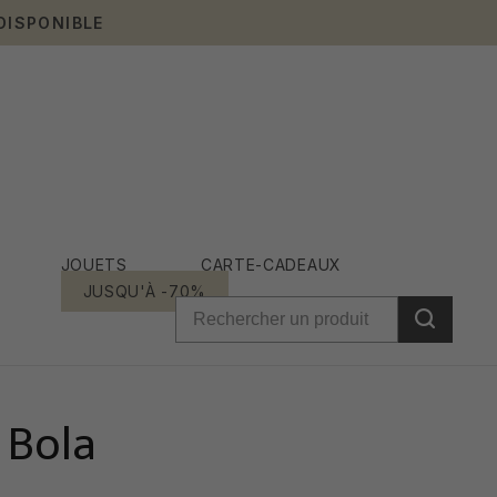
DISPONIBLE
JOUETS
CARTE-CADEAUX
JUSQU'À -70%
 Bola