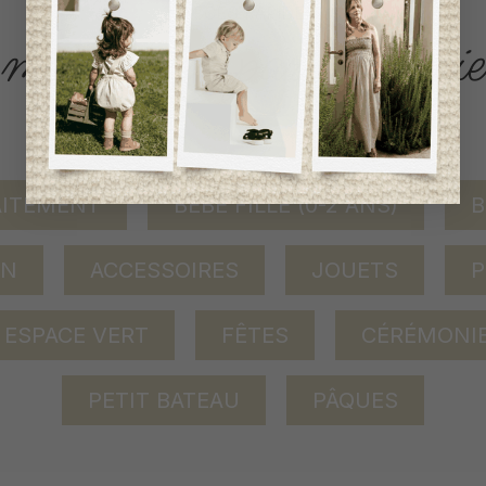
ACCÈS RAPIDE
magasinez par catégorie
AITEMENT
BÉBÉ FILLE (0-2 ANS)
B
ON
ACCESSOIRES
JOUETS
P
ESPACE VERT
FÊTES
CÉRÉMONI
PETIT BATEAU
PÂQUES