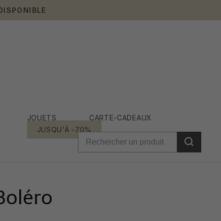
DISPONIBLE
JOUETS
CARTE-CADEAUX
JUSQU'À -70%
Boléro