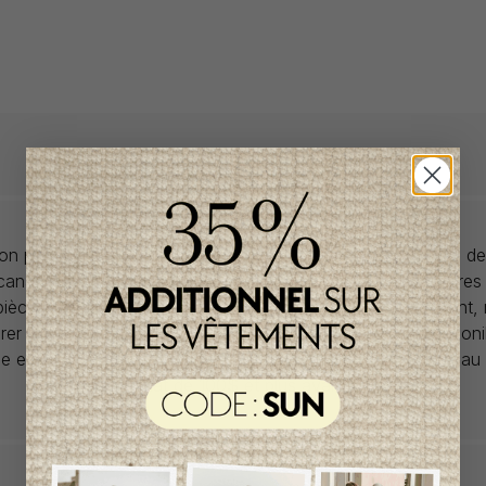
llon propose des collections pour de vêtements pour bébés de
anadiens à prix imbattables. Nous dénichons les perles rares
 pièces de saisons en saisons. Si un vêtement vous convient,
rer car la plupart du temps, les articles offerts ne sont dispon
lle et en un seul exemplaire. Profitez de la livraison gratuite 
tout achat de 100$ et plus avant taxes.