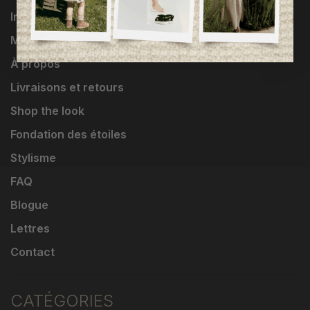
Influenceuses
Marques
À propos
Livraisons et retours
Shop the look
Fondation des étoiles
Stylisme
FAQ
Blogue
Lettres
Contact
CATÉGORIES