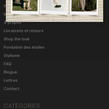
Influenceuses
Marques
À propos
Livraisons et retours
Shop the look
Fondation des étoiles
Stylisme
FAQ
Blogue
Lettres
Contact
CATÉGORIES