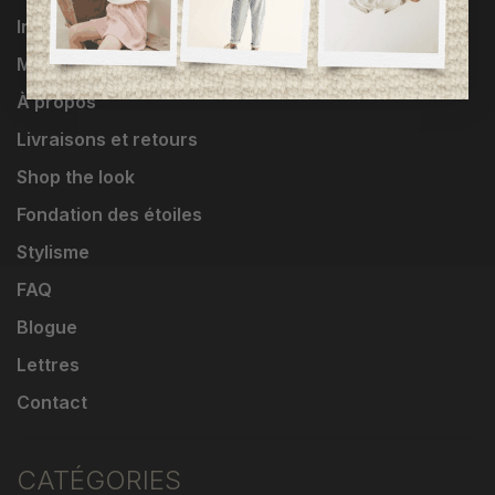
Influenceuses
Marques
À propos
Livraisons et retours
Shop the look
Fondation des étoiles
Stylisme
FAQ
Blogue
Lettres
Contact
CATÉGORIES