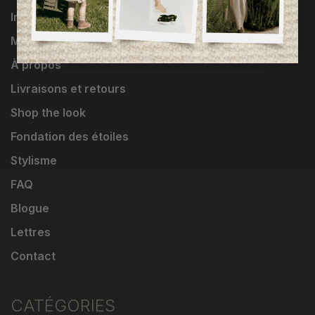
Influenceuses
Marques
À propos
Livraisons et retours
Shop the look
Fondation des étoiles
Stylisme
FAQ
Blogue
Lettres
Contact
CATÉGORIES