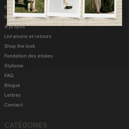
Influenceuses
Marques
À propos
Livraisons et retours
Shop the look
Fondation des étoiles
Stylisme
FAQ
Blogue
Lettres
Contact
CATÉGORIES