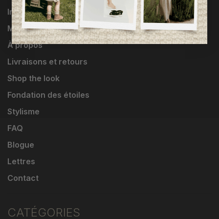
Influenceuses
Marques
À propos
Livraisons et retours
Shop the look
Fondation des étoiles
Stylisme
FAQ
Blogue
Lettres
Contact
CATÉGORIES