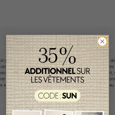
llon propose des collections pour de vêtements pour bébés de
anadiens à prix imbattables. Nous dénichons les perles rares
 pièces de saisons en saisons. Si un vêtement vous convient,
rer car la plupart du temps, les articles offerts ne sont dispon
lle et en un seul exemplaire. Profitez de la livraison gratuite 
tout achat de 100$ et plus avant taxes.