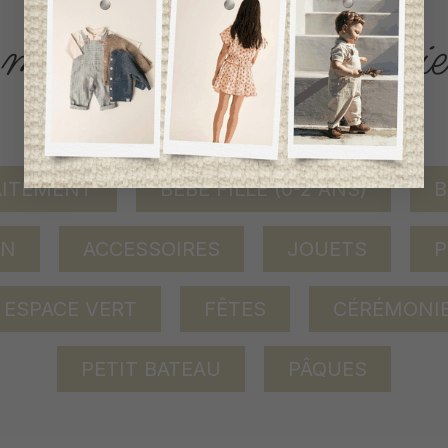
ACCÈS RAPIDE
magasinez par catégorie
AITEMENT
BÉBÉ FILLE (0-2 ANS)
B
ON
ACCESSOIRES
JOUETS
P
ESPACE VERT
FÊTES
CÉRÉMONI
PETIT BATEAU
PÂQUES