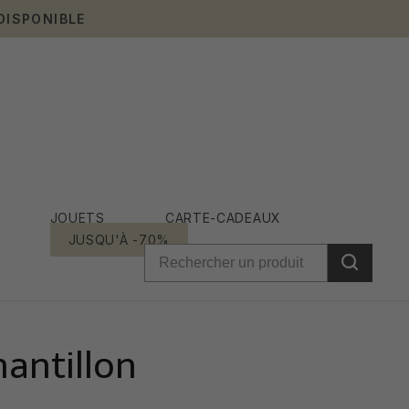
DISPONIBLE
JOUETS
CARTE-CADEAUX
JUSQU'À -70%
hantillon