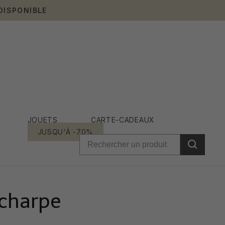
DISPONIBLE
JOUETS
CARTE-CADEAUX
JUSQU'À -70%
écharpe