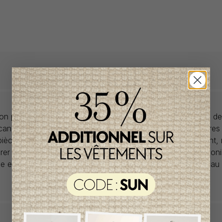
llon propose des collections pour de vêtements pour bébés de
anadiens à prix imbattables. Nous dénichons les perles rares
 pièces de saisons en saisons. Si un vêtement vous convient,
rer car la plupart du temps, les articles offerts ne sont dispon
lle et en un seul exemplaire. Profitez de la livraison gratuite 
tout achat de 100$ et plus avant taxes.