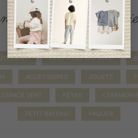
ACCÈS RAPIDE
magasinez par catégorie
AITEMENT
BÉBÉ FILLE (0-2 ANS)
B
ON
ACCESSOIRES
JOUETS
P
ESPACE VERT
FÊTES
CÉRÉMONI
PETIT BATEAU
PÂQUES