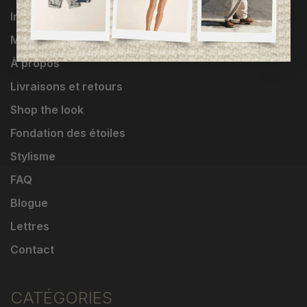
Influenceuses
Marques
À propos
Livraisons et retours
Shop the look
Fondation des étoiles
Stylisme
FAQ
Blogue
Lettres
Contact
CATÉGORIES