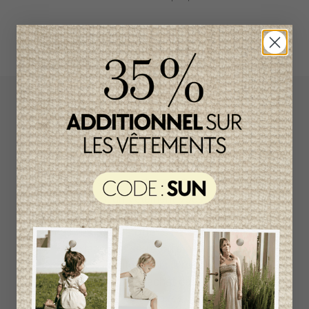
L`Enfantillon propose des collections pour de
vêtements pour bébés de créateurs
européens et canadiens à prix imbattables.
Nous dénichons les perles rares et
choisissons les plus belles pièces de saisons
en saisons. Si un vêtement vous convient, ne
tardez pas à vous le procurer car la plupart du
temps, les articles offerts ne sont disponibles
que dans une seule taille et en un seul
exemplaire. Profitez de la livraison gratuite au
Canada avec tout achat de 100$ et plus
avant taxes.