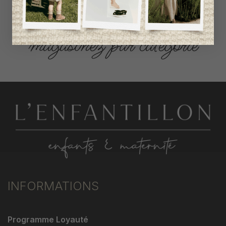
ACCÈS RAPIDE
magasinez par catégorie
INFORMATIONS
Programme Loyauté