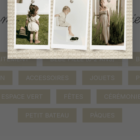
ACCÈS RAPIDE
magasinez par catégorie
AITEMENT
BÉBÉ FILLE (0-2 ANS)
B
ON
ACCESSOIRES
JOUETS
P
ESPACE VERT
FÊTES
CÉRÉMONI
PETIT BATEAU
PÂQUES