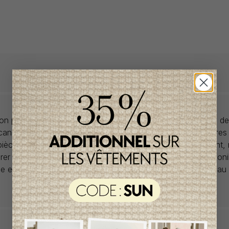
llon propose des collections pour de vêtements pour bébés de
anadiens à prix imbattables. Nous dénichons les perles rares
 pièces de saisons en saisons. Si un vêtement vous convient,
rer car la plupart du temps, les articles offerts ne sont dispon
lle et en un seul exemplaire. Profitez de la livraison gratuite 
tout achat de 100$ et plus avant taxes.