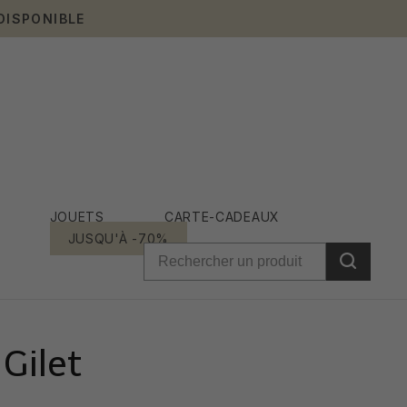
DISPONIBLE
JOUETS
CARTE-CADEAUX
JUSQU'À -70%
Gilet