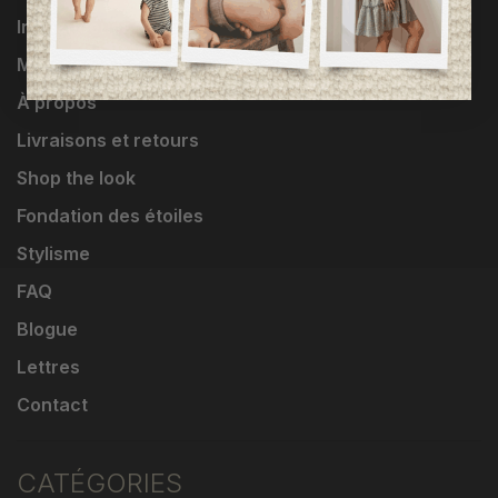
Influenceuses
Marques
À propos
Livraisons et retours
Shop the look
Fondation des étoiles
Stylisme
FAQ
Blogue
Lettres
Contact
CATÉGORIES