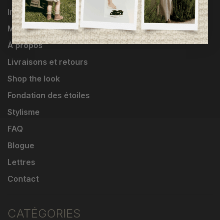
Influenceuses
Marques
À propos
Livraisons et retours
Shop the look
Fondation des étoiles
Stylisme
FAQ
Blogue
Lettres
Contact
CATÉGORIES