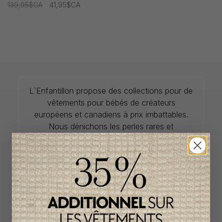
139,95$CA
41,95$CA
L`Enfantillon propose des collections pour de
vêtements pour bébés de créateurs
européens et canadiens à prix imbattables.
Nous dénichons les perles rares et
choisissons les plus belles pièces de saisons
en saisons. Si un vêtement vous convient, ne
tardez pas à vous le procurer car la plupart du
temps, les articles offerts ne sont disponibles
que dans une seule taille et en un seul
exemplaire. Profitez de la livraison gratuite au
Canada avec tout achat de 100$ et plus
avant taxes.