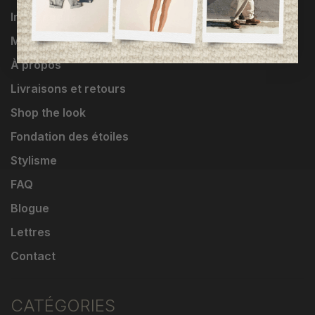
Influenceuses
Marques
À propos
Livraisons et retours
Shop the look
Fondation des étoiles
Stylisme
FAQ
Blogue
Lettres
Contact
CATÉGORIES