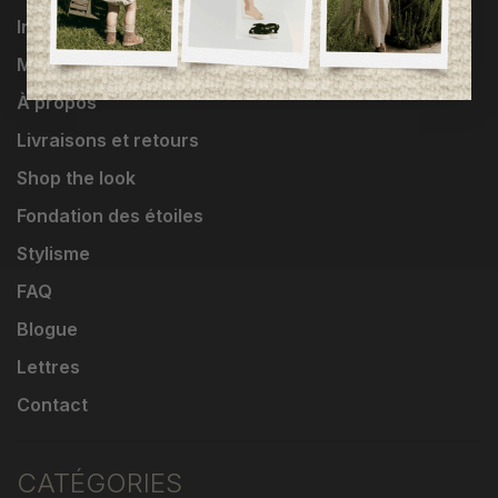
Influenceuses
Marques
À propos
Livraisons et retours
Shop the look
Fondation des étoiles
Stylisme
FAQ
Blogue
Lettres
Contact
CATÉGORIES