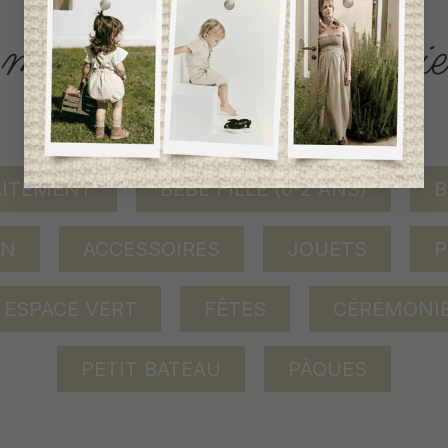
ACCÈS RAPIDE
magasinez par catégorie
AITEMENT
BÉBÉ FILLE (0-2 ANS)
B
ON
ACCESSOIRES
JOUETS
P
ESPACE VERT
FÊTES
CÉRÉMONI
PETIT BATEAU
PÂQUES