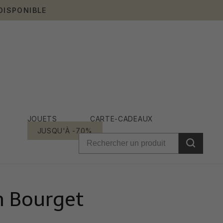
DISPONIBLE
JOUETS
CARTE-CADEAUX
JUSQU'À -70%
n Bourget