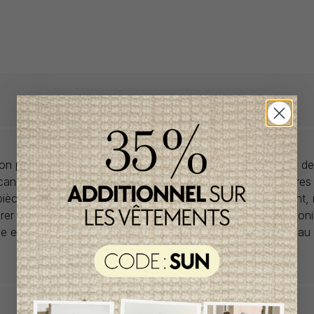
llon propose des collections pour de vêtements pour bébés de
anadiens à prix imbattables. Nous dénichons les perles rares
 pièces de saisons en saisons. Si un vêtement vous convient,
rer car la plupart du temps, les articles offerts ne sont dispon
lle et en un seul exemplaire. Profitez de la livraison gratuite 
tout achat de 100$ et plus avant taxes.