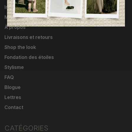
Influenceuses
Marques
À propos
Livraisons et retours
Shop the look
Fondation des étoiles
Stylisme
FAQ
Blogue
Lettres
Contact
CATÉGORIES