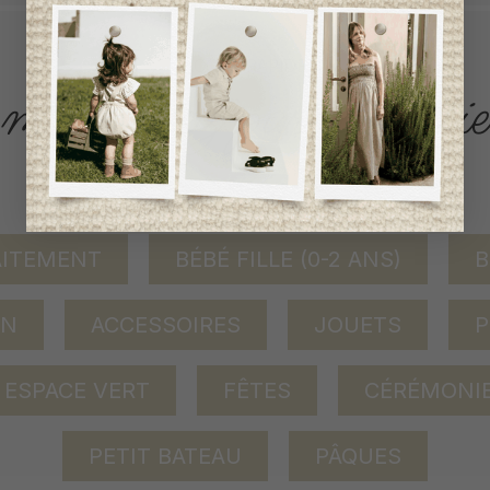
ACCÈS RAPIDE
magasinez par catégorie
AITEMENT
BÉBÉ FILLE (0-2 ANS)
B
ON
ACCESSOIRES
JOUETS
P
ESPACE VERT
FÊTES
CÉRÉMONI
PETIT BATEAU
PÂQUES