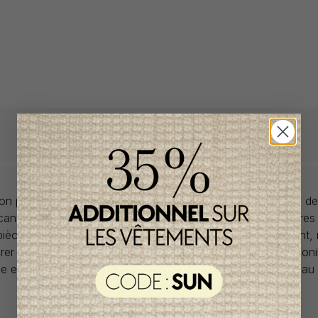
llon propose des collections pour de vêtements pour bébés de
anadiens à prix imbattables. Nous dénichons les perles rares
 pièces de saisons en saisons. Si un vêtement vous convient,
rer car la plupart du temps, les articles offerts ne sont dispon
lle et en un seul exemplaire. Profitez de la livraison gratuite 
tout achat de 100$ et plus avant taxes.