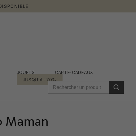
DISPONIBLE
JOUETS
CARTE-CADEAUX
JUSQU'À -70%
ojo Maman