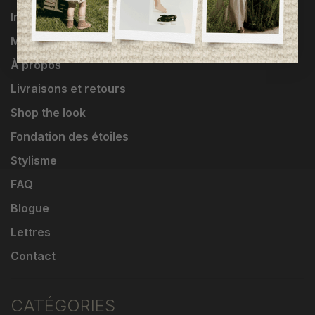
Influenceuses
Marques
À propos
Livraisons et retours
Shop the look
Fondation des étoiles
Stylisme
FAQ
Blogue
Lettres
Contact
CATÉGORIES