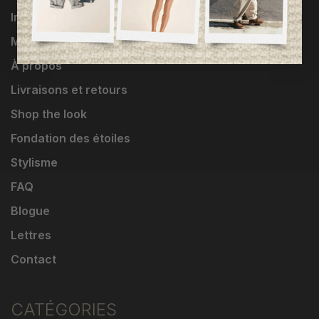
Influenceuses
Marques
À propos
Livraisons et retours
Shop the look
Fondation des étoiles
Stylisme
FAQ
Blogue
Lettres
Contact
CATÉGORIES