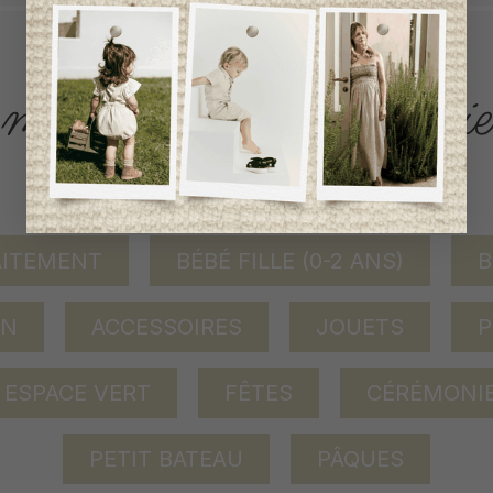
ACCÈS RAPIDE
magasinez par catégorie
AITEMENT
BÉBÉ FILLE (0-2 ANS)
B
ON
ACCESSOIRES
JOUETS
P
ESPACE VERT
FÊTES
CÉRÉMONI
PETIT BATEAU
PÂQUES