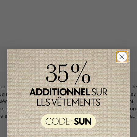
llon propose des collections pour de vêtements pour bébés de
anadiens à prix imbattables. Nous dénichons les perles rares
 pièces de saisons en saisons. Si un vêtement vous convient,
rer car la plupart du temps, les articles offerts ne sont dispon
lle et en un seul exemplaire. Profitez de la livraison gratuite 
tout achat de 100$ et plus avant taxes.