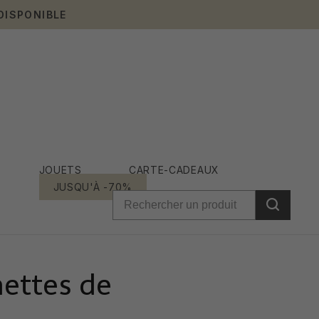
DISPONIBLE
JOUETS
CARTE-CADEAUX
JUSQU'À -70%
nettes de