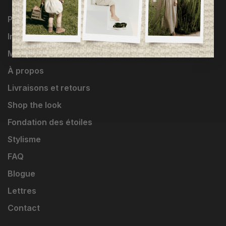
Programme Loyauté
Influenceuses
Marques
À propos
Livraisons et retours
Shop the look
Fondation des étoiles
Stylisme
FAQ
Blogue
Lettres
Contact