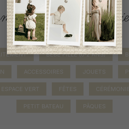
ACCÈS RAPIDE
magasinez par catégorie
AITEMENT
BÉBÉ FILLE (0-2 ANS)
B
ON
ACCESSOIRES
JOUETS
P
ESPACE VERT
FÊTES
CÉRÉMONI
PETIT BATEAU
PÂQUES