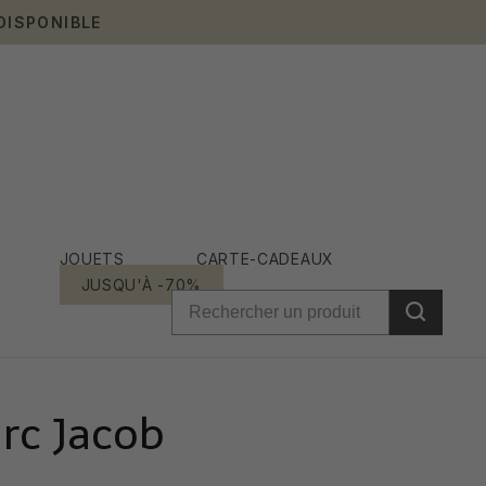
DISPONIBLE
JOUETS
CARTE-CADEAUX
JUSQU'À -70%
rc Jacob