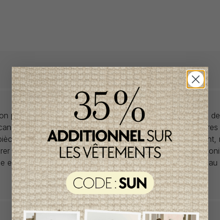
llon propose des collections pour de vêtements pour bébés de
anadiens à prix imbattables. Nous dénichons les perles rares
 pièces de saisons en saisons. Si un vêtement vous convient,
rer car la plupart du temps, les articles offerts ne sont dispon
lle et en un seul exemplaire. Profitez de la livraison gratuite 
tout achat de 100$ et plus avant taxes.