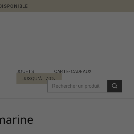
DISPONIBLE
JOUETS
CARTE-CADEAUX
JUSQU'À -70%
marine