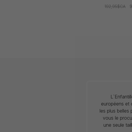
192,95$CA
L`Enfanti
européens et c
les plus belles
vous le procu
une seule tai