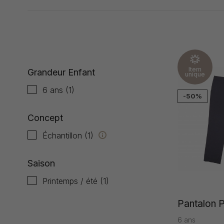
Affiche 1 - 1 de 1
Item
Grandeur Enfant
unique
6 ans
(1)
-50%
Concept
Échantillon
(1)
Saison
Printemps / été
(1)
Pantalon P
6 ans