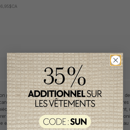
96,95$CA
llon propose des collections pour de vêtements pour bébés de
anadiens à prix imbattables. Nous dénichons les perles rares
 pièces de saisons en saisons. Si un vêtement vous convient,
rer car la plupart du temps, les articles offerts ne sont dispon
lle et en un seul exemplaire. Profitez de la livraison gratuite 