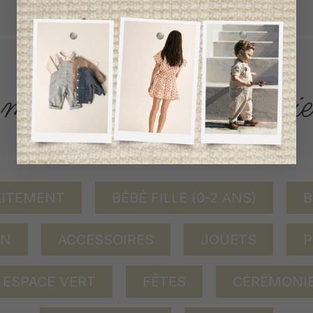
tout achat de 100$ et plus avant taxes.
ACCÈS RAPIDE
magasinez par catégorie
AITEMENT
BÉBÉ FILLE (0-2 ANS)
B
ON
ACCESSOIRES
JOUETS
P
ESPACE VERT
FÊTES
CÉRÉMONI