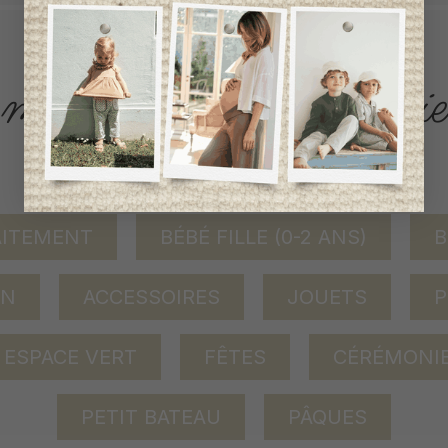
ACCÈS RAPIDE
magasinez par catégorie
AITEMENT
BÉBÉ FILLE (0-2 ANS)
B
ON
ACCESSOIRES
JOUETS
P
ESPACE VERT
FÊTES
CÉRÉMONI
PETIT BATEAU
PÂQUES