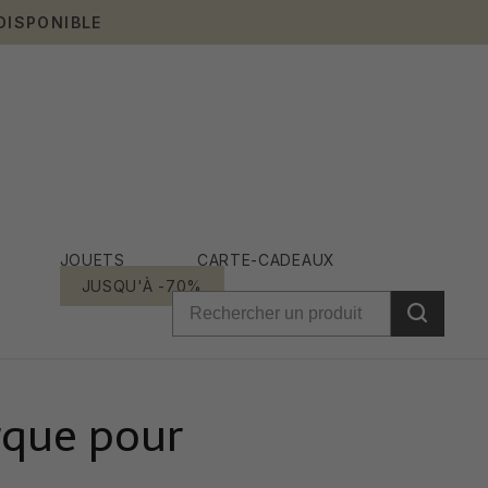
DISPONIBLE
JOUETS
CARTE-CADEAUX
JUSQU'À -70%
rque pour