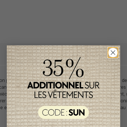
llon propose des collections pour de vêtements pour bébés de
anadiens à prix imbattables. Nous dénichons les perles rares
 pièces de saisons en saisons. Si un vêtement vous convient,
rer car la plupart du temps, les articles offerts ne sont dispon
lle et en un seul exemplaire. Profitez de la livraison gratuite 
tout achat de 100$ et plus avant taxes.