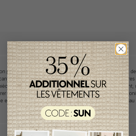
llon propose des collections pour de vêtements pour bébés de
anadiens à prix imbattables. Nous dénichons les perles rares
 pièces de saisons en saisons. Si un vêtement vous convient,
rer car la plupart du temps, les articles offerts ne sont dispon
lle et en un seul exemplaire. Profitez de la livraison gratuite 
tout achat de 100$ et plus avant taxes.