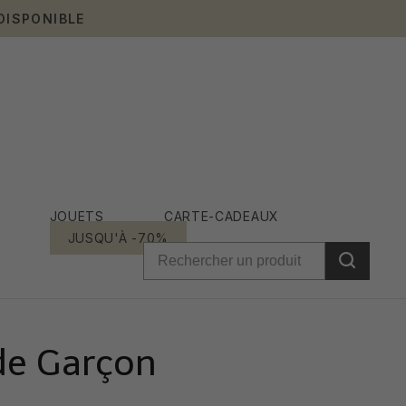
DISPONIBLE
JOUETS
CARTE-CADEAUX
JUSQU'À -70%
de Garçon