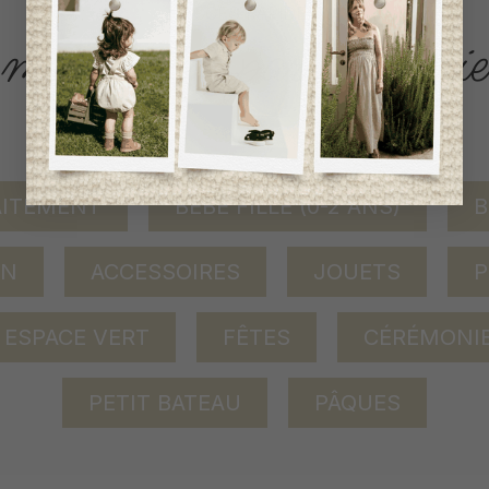
ACCÈS RAPIDE
magasinez par catégorie
AITEMENT
BÉBÉ FILLE (0-2 ANS)
B
ON
ACCESSOIRES
JOUETS
P
ESPACE VERT
FÊTES
CÉRÉMONI
PETIT BATEAU
PÂQUES