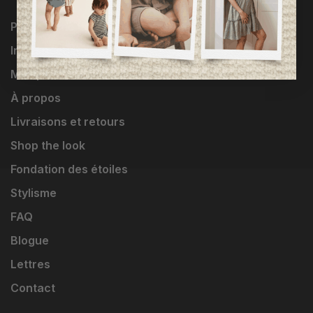
Programme Loyauté
Influenceuses
Marques
À propos
Livraisons et retours
Shop the look
Fondation des étoiles
Stylisme
FAQ
Blogue
Lettres
Contact