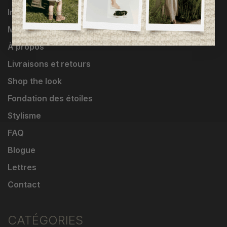
Influenceuses
Marques
À propos
Livraisons et retours
Shop the look
Fondation des étoiles
Stylisme
FAQ
Blogue
Lettres
Contact
CATÉGORIES