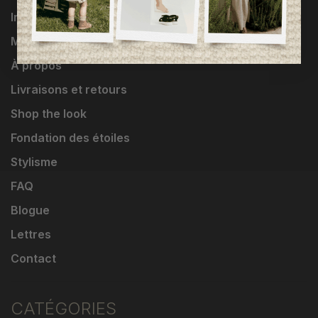
Influenceuses
Marques
À propos
Livraisons et retours
Shop the look
Fondation des étoiles
Stylisme
FAQ
Blogue
Lettres
Contact
CATÉGORIES