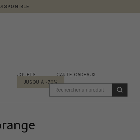
DISPONIBLE
JOUETS
CARTE-CADEAUX
JUSQU'À -70%
orange