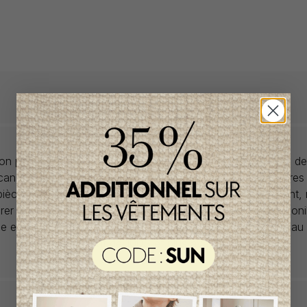
llon propose des collections pour de vêtements pour bébés de
anadiens à prix imbattables. Nous dénichons les perles rares
 pièces de saisons en saisons. Si un vêtement vous convient,
rer car la plupart du temps, les articles offerts ne sont dispon
lle et en un seul exemplaire. Profitez de la livraison gratuite 
tout achat de 100$ et plus avant taxes.