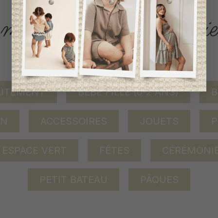
ACCÈS RAPIDE
magasinez par catégorie
AITEMENT
BÉBÉ FILLE (0-2 ANS)
B
ON
ACCESSOIRES
JOUETS
P
ESPACE VERT
FÊTES
CÉRÉMONI
PETIT BATEAU
PÂQUES